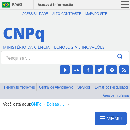
Acesso à informação
BRASIL
CORONAVÍRUS (COVID-19)
ACESSIBILIDADE
ALTO CONTRASTE
MAPA DO SITE
Participe
CNPq
Serviços
Legislação
MINISTÉRIO DA CIÊNCIA, TECNOLOGIA E INOVAÇÕES
Canais
Perguntas frequentes
Central de Atendimento
Serviços
E-mail do Pesquisador
Área de imprensa
Você está aqui:
CNPq
Bolsas e Auxílios Vigentes
Projetos de Pesquisa
MENU