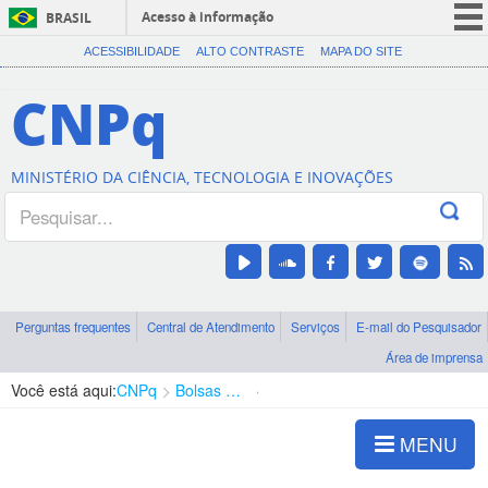
Acesso à informação
BRASIL
CORONAVÍRUS (COVID-19)
ACESSIBILIDADE
ALTO CONTRASTE
MAPA DO SITE
Participe
CNPq
Serviços
Legislação
MINISTÉRIO DA CIÊNCIA, TECNOLOGIA E INOVAÇÕES
Canais
Perguntas frequentes
Central de Atendimento
Serviços
E-mail do Pesquisador
Área de imprensa
Você está aqui:
CNPq
Bolsas e Auxílios Vigentes
Projetos de Pesquisa
MENU