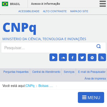
Acesso à informação
BRASIL
CORONAVÍRUS (COVID-19)
ACESSIBILIDADE
ALTO CONTRASTE
MAPA DO SITE
Participe
CNPq
Serviços
Legislação
MINISTÉRIO DA CIÊNCIA, TECNOLOGIA E INOVAÇÕES
Canais
Perguntas frequentes
Central de Atendimento
Serviços
E-mail do Pesquisador
Área de imprensa
Você está aqui:
CNPq
Bolsas e Auxílios Vigentes
Projetos de Pesquisa
MENU