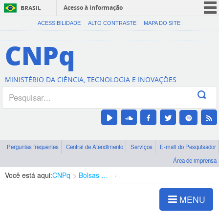
Acesso à informação
BRASIL
CORONAVÍRUS (COVID-19)
ACESSIBILIDADE
ALTO CONTRASTE
MAPA DO SITE
Participe
CNPq
Serviços
Legislação
MINISTÉRIO DA CIÊNCIA, TECNOLOGIA E INOVAÇÕES
Canais
Perguntas frequentes
Central de Atendimento
Serviços
E-mail do Pesquisador
Área de imprensa
Você está aqui:
CNPq
Bolsas e Auxílios Vigentes
Projetos de Pesquisa
MENU