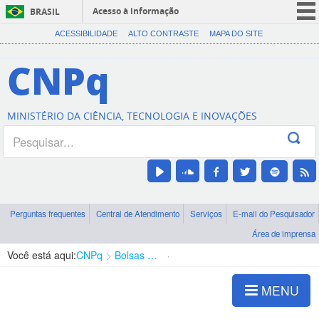
Acesso à informação
BRASIL
CORONAVÍRUS (COVID-19)
ACESSIBILIDADE
ALTO CONTRASTE
MAPA DO SITE
Participe
CNPq
Serviços
Legislação
MINISTÉRIO DA CIÊNCIA, TECNOLOGIA E INOVAÇÕES
Canais
Perguntas frequentes
Central de Atendimento
Serviços
E-mail do Pesquisador
Área de imprensa
Você está aqui:
CNPq
Bolsas e Auxílios Vigentes
Projetos de Pesquisa
MENU