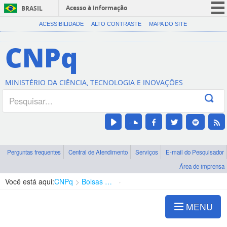
Acesso à informação
BRASIL
CORONAVÍRUS (COVID-19)
ACESSIBILIDADE
ALTO CONTRASTE
MAPA DO SITE
Participe
CNPq
Serviços
Legislação
MINISTÉRIO DA CIÊNCIA, TECNOLOGIA E INOVAÇÕES
Canais
Perguntas frequentes
Central de Atendimento
Serviços
E-mail do Pesquisador
Área de imprensa
Você está aqui:
CNPq
Bolsas e Auxílios Vigentes
Projetos de Pesquisa
MENU