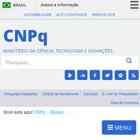
Acesso à informação
BRASIL
CORONAVÍRUS (COVID-19)
ACESSIBILIDADE
ALTO CONTRASTE
MAPA DO SITE
Participe
CNPq
Serviços
Legislação
MINISTÉRIO DA CIÊNCIA, TECNOLOGIA E INOVAÇÕES
Canais
Perguntas frequentes
Central de Atendimento
Serviços
E-mail do Pesquisador
Área de imprensa
Você está aqui:
CNPq
Bolsas e Auxílios Vigentes
Projetos de Pesquisa
MENU