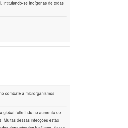
 intitulando-se Indígenas de todas
 no combate a microrganismos
ca global refletindo no aumento do
s. Muitas dessas infecções estão
ades denominadas biofilmes. Nesse