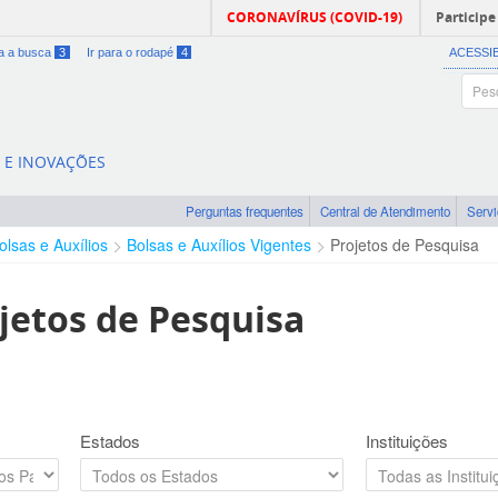
CORONAVÍRUS (COVID-19)
Participe
ra a busca
3
Ir para o rodapé
4
ACESSI
A E INOVAÇÕES
Perguntas frequentes
Central de Atendimento
Serv
olsas e Auxílios
Bolsas e Auxílios Vigentes
Projetos de Pesquisa
jetos de Pesquisa
Estados
Instituições