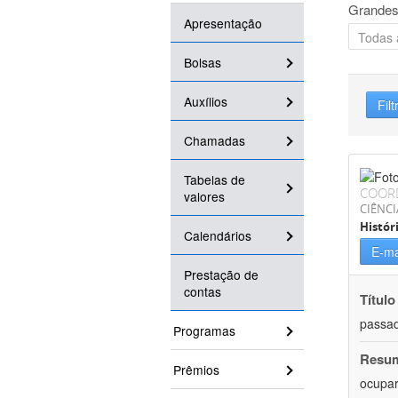
Grandes
Apresentação
Bolsas
Auxílios
Filt
Chamadas
Tabelas de
COOR
valores
CIÊNC
Histór
Calendários
E-ma
Prestação de
contas
Título
passad
Programas
Resu
Prêmios
ocupar