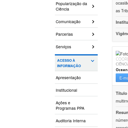
ocasiã
Popularização da
Ciência
as Trib
Comunicação
Instit
Vigên
Parcerias
Serviços
COOR
ACESSO À
CIÊNCI
INFORMAÇÃO
Ocean
Apresentação
E-ma
Institucional
Título
multirr
Ações e
Programas PPA
Resu
número
Auditoria Interna
associ