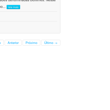
mo
...
leia mais
o
Anterior
Próximo
Último →