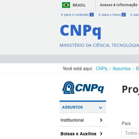
Acesso à informação
BRASIL
Ir para o conteúdo
1
Ir para o menu
2
Ir pa
CNPq
MINISTÉRIO DA CIÊNCIA, TECNOLOGI
Você está aqui:
CNPq
Assuntos
B
Pro
ASSUNTOS
Institucional
País
Bolsas e Auxílios