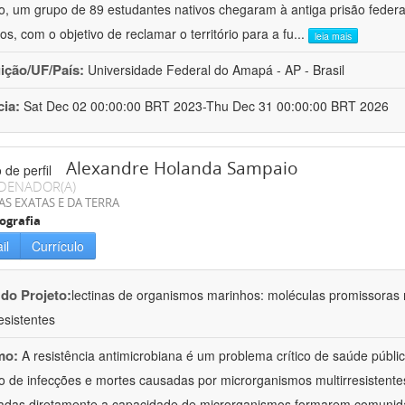
o, um grupo de 89 estudantes nativos chegaram à antiga prisão federal,
os, com o objetivo de reclamar o território para a fu
...
leia mais
uição/UF/País:
Universidade Federal do Amapá - AP - Brasil
cia:
Sat Dec 02 00:00:00 BRT 2023-Thu Dec 31 00:00:00 BRT 2026
Alexandre Holanda Sampaio
DENADOR(A)
AS EXATAS E DA TERRA
ografia
il
Currículo
 do Projeto:
lectinas de organismos marinhos: moléculas promissoras
esistentes
mo:
A resistência antimicrobiana é um problema crítico de saúde públi
 de infecções e mortes causadas por microrganismos multirresistente
adas diretamente a capacidade de microrganismos formarem comunid