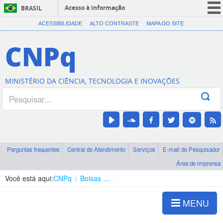
Acesso à informação
BRASIL
CORONAVÍRUS (COVID-19)
ACESSIBILIDADE
ALTO CONTRASTE
MAPA DO SITE
Participe
CNPq
Serviços
Legislação
MINISTÉRIO DA CIÊNCIA, TECNOLOGIA E INOVAÇÕES
Canais
Perguntas frequentes
Central de Atendimento
Serviços
E-mail do Pesquisador
Área de imprensa
Você está aqui:
CNPq
Bolsas e Auxílios Vigentes
Projetos de Pesquisa
MENU