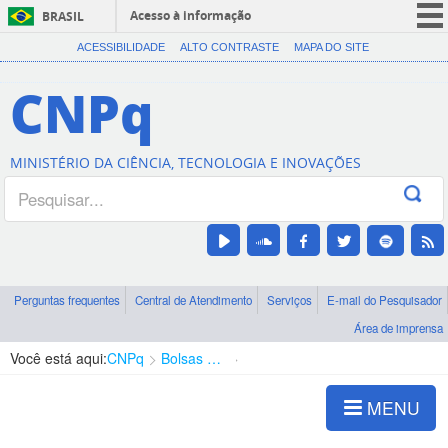
Acesso à informação
BRASIL
CORONAVÍRUS (COVID-19)
ACESSIBILIDADE
ALTO CONTRASTE
MAPA DO SITE
Participe
CNPq
Serviços
Legislação
MINISTÉRIO DA CIÊNCIA, TECNOLOGIA E INOVAÇÕES
Canais
Perguntas frequentes
Central de Atendimento
Serviços
E-mail do Pesquisador
Área de imprensa
Você está aqui:
CNPq
Bolsas e Auxílios Vigentes
Projetos de Pesquisa
MENU