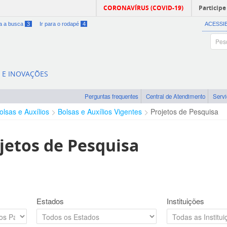
CORONAVÍRUS (COVID-19)
Participe
ra a busca
3
Ir para o rodapé
4
ACESSI
A E INOVAÇÕES
Perguntas frequentes
Central de Atendimento
Serv
olsas e Auxílios
Bolsas e Auxílios Vigentes
Projetos de Pesquisa
jetos de Pesquisa
Estados
Instituições