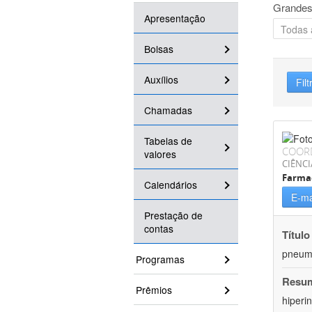
Grandes
Apresentação
Bolsas
Auxílios
Filt
Chamadas
Tabelas de
COOR
valores
CIÊNCI
Farma
Calendários
E-ma
Prestação de
contas
Título
pneumo
Programas
Resu
Prêmios
hiperi