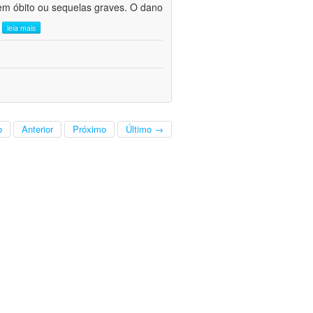
em óbito ou sequelas graves. O dano
.
leia mais
o
Anterior
Próximo
Último →