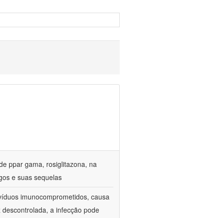
de ppar gama, rosiglitazona, na
gos e suas sequelas
divíduos imunocomprometidos, causa
z descontrolada, a infecção pode