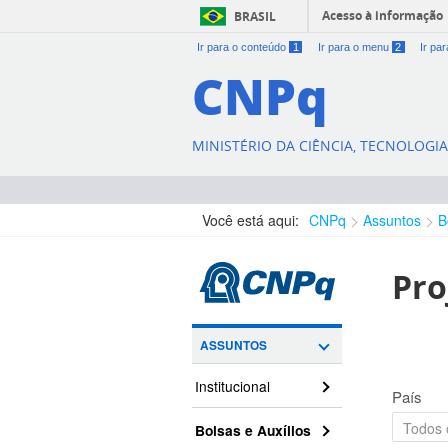
Acesso à informação
BRASIL
Ir para o conteúdo
1
Ir para o menu
2
Ir pa
CNPq
MINISTÉRIO DA CIÊNCIA, TECNOLOGI
Você está aqui:
CNPq
Assuntos
B
Pro
ASSUNTOS
Institucional
País
Bolsas e Auxílios