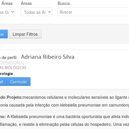
 Áreas
Áreas
Busca
rar
Limpar Filtros
Adriana Ribeiro Silva
DENADOR(A)
AS BIOLÓGICAS
cologia
il
Currículo
 do Projeto:
mecanismos celulares e moleculares sensíveis ao ligante 
nia causada pela infecção com klebsiella pneumoniae em camundon
mo:
A Klebsiella pneumoniae é uma bactéria oportunista que afeta in
nflamação, e resiste à eliminação pelas células do hospedeiro. Uma ve