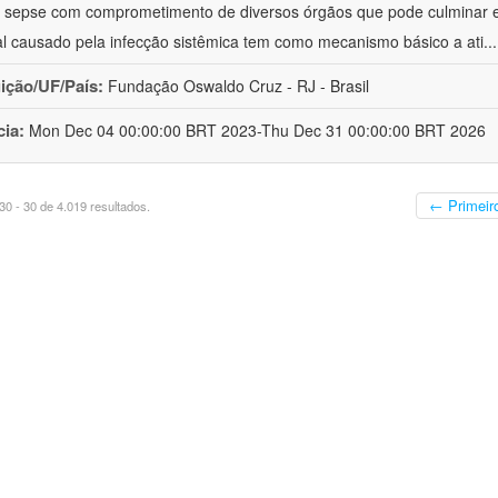
à sepse com comprometimento de diversos órgãos que pode culminar 
al causado pela infecção sistêmica tem como mecanismo básico a ati
..
uição/UF/País:
Fundação Oswaldo Cruz - RJ - Brasil
cia:
Mon Dec 04 00:00:00 BRT 2023-Thu Dec 31 00:00:00 BRT 2026
← Primeir
0 - 30 de 4.019 resultados.