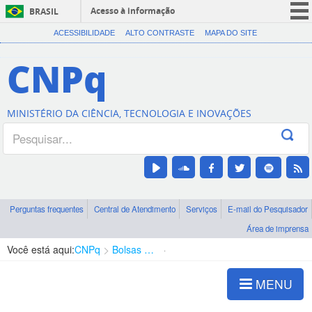
Acesso à informação
BRASIL
CORONAVÍRUS (COVID-19)
ACESSIBILIDADE
ALTO CONTRASTE
MAPA DO SITE
Participe
CNPq
Serviços
Legislação
MINISTÉRIO DA CIÊNCIA, TECNOLOGIA E INOVAÇÕES
Canais
Perguntas frequentes
Central de Atendimento
Serviços
E-mail do Pesquisador
Área de imprensa
Você está aqui:
CNPq
Bolsas e Auxílios Vigentes
Projetos de Pesquisa
MENU