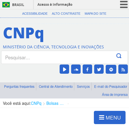
Acesso à informação
BRASIL
CORONAVÍRUS (COVID-19)
ACESSIBILIDADE
ALTO CONTRASTE
MAPA DO SITE
Participe
CNPq
Serviços
Legislação
MINISTÉRIO DA CIÊNCIA, TECNOLOGIA E INOVAÇÕES
Canais
Perguntas frequentes
Central de Atendimento
Serviços
E-mail do Pesquisador
Área de imprensa
Você está aqui:
CNPq
Bolsas e Auxílios Vigentes
Projetos de Pesquisa
MENU