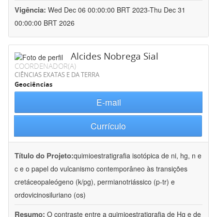
Vigência:
Wed Dec 06 00:00:00 BRT 2023-Thu Dec 31
00:00:00 BRT 2026
Alcides Nobrega Sial
COORDENADOR(A)
CIÊNCIAS EXATAS E DA TERRA
Geociências
E-mail
Currículo
Título do Projeto:
quimioestratigrafia isotópica de ni, hg, n e
c e o papel do vulcanismo contemporâneo às transições
cretáceopaleógeno (k/pg), permianotriássico (p-tr) e
ordovicinosiluriano (os)
Resumo:
O contraste entre a quimioestratigrafia de Hg e de