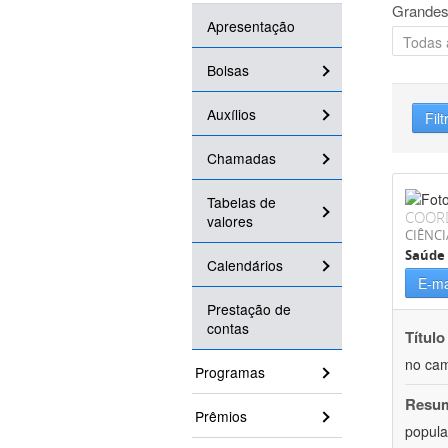
Grandes
Apresentação
Bolsas
Auxílios
Filt
Chamadas
Tabelas de
COOR
valores
CIÊNCI
Saúde 
Calendários
E-ma
Prestação de
contas
Título
no cam
Programas
Resu
Prêmios
popula