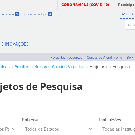
CORONAVÍRUS (COVID-19)
Participe
ra a busca
3
Ir para o rodapé
4
ACESSI
A E INOVAÇÕES
Perguntas frequentes
Central de Atendimento
Serv
olsas e Auxílios
Bolsas e Auxílios Vigentes
Projetos de Pesquisa
jetos de Pesquisa
Estados
Instituições