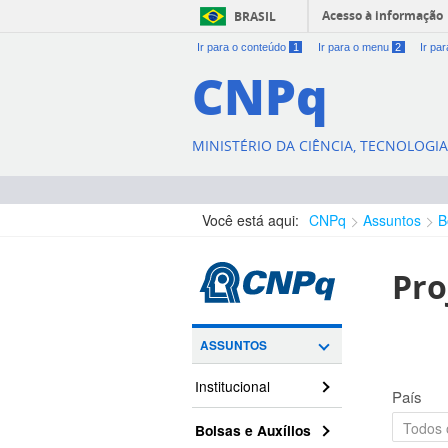
Acesso à informação
BRASIL
Ir para o conteúdo
1
Ir para o menu
2
Ir pa
CNPq
MINISTÉRIO DA CIÊNCIA, TECNOLOGI
Você está aqui:
CNPq
Assuntos
B
Pro
ASSUNTOS
Institucional
País
Bolsas e Auxílios