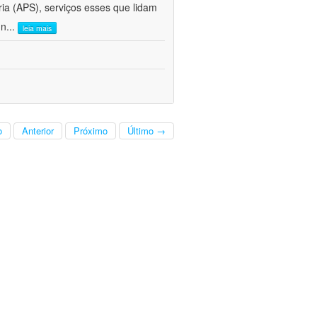
ria (APS), serviços esses que lidam
 n
...
leia mais
o
Anterior
Próximo
Último →