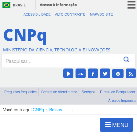
Acesso à informação
BRASIL
CORONAVÍRUS (COVID-19)
ACESSIBILIDADE
ALTO CONTRASTE
MAPA DO SITE
Participe
CNPq
Serviços
Legislação
MINISTÉRIO DA CIÊNCIA, TECNOLOGIA E INOVAÇÕES
Canais
Perguntas frequentes
Central de Atendimento
Serviços
E-mail do Pesquisador
Área de imprensa
Você está aqui:
CNPq
Bolsas e Auxílios Vigentes
Projetos de Pesquisa
MENU