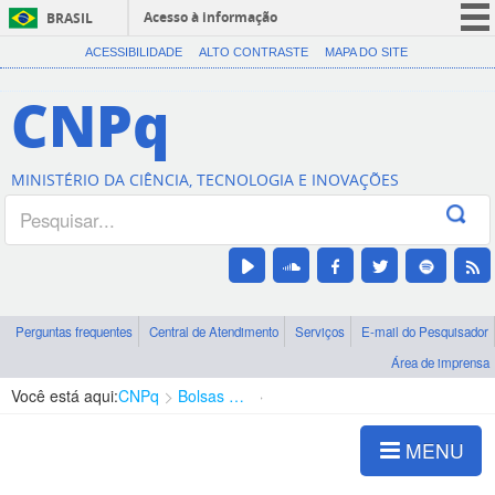
Acesso à informação
BRASIL
CORONAVÍRUS (COVID-19)
ACESSIBILIDADE
ALTO CONTRASTE
MAPA DO SITE
Participe
CNPq
Serviços
Legislação
MINISTÉRIO DA CIÊNCIA, TECNOLOGIA E INOVAÇÕES
Canais
Perguntas frequentes
Central de Atendimento
Serviços
E-mail do Pesquisador
Área de imprensa
Você está aqui:
CNPq
Bolsas e Auxílios Vigentes
Projetos de Pesquisa
MENU