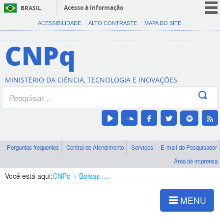
Acesso à informação
BRASIL
CORONAVÍRUS (COVID-19)
ACESSIBILIDADE
ALTO CONTRASTE
MAPA DO SITE
Participe
CNPq
Serviços
Legislação
MINISTÉRIO DA CIÊNCIA, TECNOLOGIA E INOVAÇÕES
Canais
Perguntas frequentes
Central de Atendimento
Serviços
E-mail do Pesquisador
Área de imprensa
Você está aqui:
CNPq
Bolsas e Auxílios Vigentes
Projetos de Pesquisa
MENU