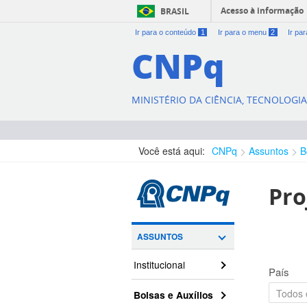
Acesso à informação
BRASIL
Ir para o conteúdo
1
Ir para o menu
2
Ir pa
CNPq
MINISTÉRIO DA CIÊNCIA, TECNOLOGI
Você está aqui:
CNPq
Assuntos
B
Pro
ASSUNTOS
Institucional
País
Bolsas e Auxílios