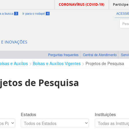
CORONAVÍRUS (COVID-19)
Participe
ra a busca
3
Ir para o rodapé
4
ACESSI
A E INOVAÇÕES
Perguntas frequentes
Central de Atendimento
Serv
olsas e Auxílios
Bolsas e Auxílios Vigentes
Projetos de Pesquisa
jetos de Pesquisa
Estados
Instituições