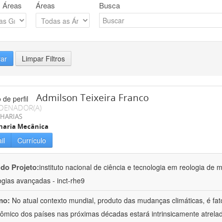
 Áreas
Áreas
Busca
rar
Limpar Filtros
Admilson Teixeira Franco
DENADOR(A)
HARIAS
haria Mecânica
il
Currículo
 do Projeto:
instituto nacional de ciência e tecnologia em reologia de 
ogias avançadas - inct-rhe9
mo:
No atual contexto mundial, produto das mudanças climáticas, é fa
ômico dos países nas próximas décadas estará intrinsicamente atrel