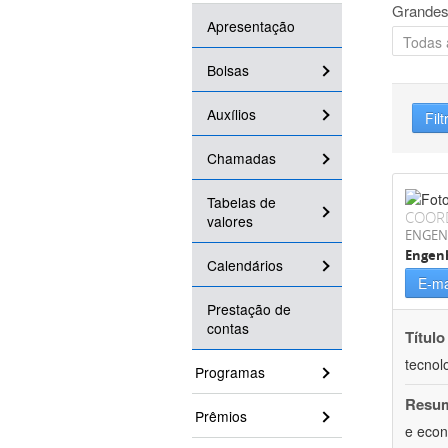
Grandes
Apresentação
Bolsas
Auxílios
Filt
Chamadas
Tabelas de
COOR
valores
ENGEN
Engen
Calendários
E-ma
Prestação de
contas
Título
tecnol
Programas
Resu
Prêmios
e econ