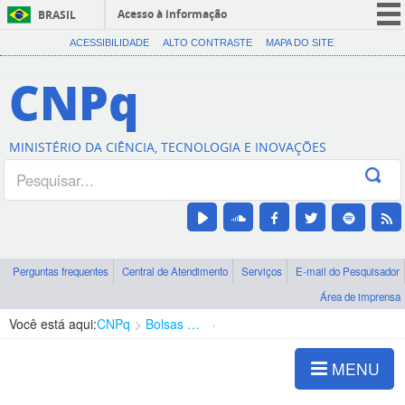
Acesso à informação
BRASIL
CORONAVÍRUS (COVID-19)
ACESSIBILIDADE
ALTO CONTRASTE
MAPA DO SITE
Participe
CNPq
Serviços
Legislação
MINISTÉRIO DA CIÊNCIA, TECNOLOGIA E INOVAÇÕES
Canais
Perguntas frequentes
Central de Atendimento
Serviços
E-mail do Pesquisador
Área de imprensa
Você está aqui:
CNPq
Bolsas e Auxílios Vigentes
Projetos de Pesquisa
MENU