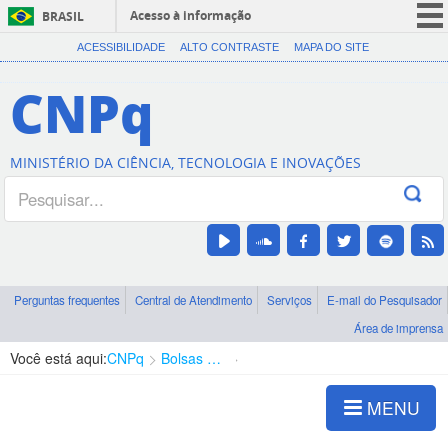
Acesso à informação
BRASIL
CORONAVÍRUS (COVID-19)
ACESSIBILIDADE
ALTO CONTRASTE
MAPA DO SITE
Participe
CNPq
Serviços
Legislação
MINISTÉRIO DA CIÊNCIA, TECNOLOGIA E INOVAÇÕES
Canais
Perguntas frequentes
Central de Atendimento
Serviços
E-mail do Pesquisador
Área de imprensa
Você está aqui:
CNPq
Bolsas e Auxílios Vigentes
Projetos de Pesquisa
MENU