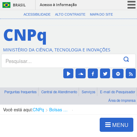
Acesso à informação
BRASIL
CORONAVÍRUS (COVID-19)
ACESSIBILIDADE
ALTO CONTRASTE
MAPA DO SITE
Participe
CNPq
Serviços
Legislação
MINISTÉRIO DA CIÊNCIA, TECNOLOGIA E INOVAÇÕES
Canais
Perguntas frequentes
Central de Atendimento
Serviços
E-mail do Pesquisador
Área de imprensa
Você está aqui:
CNPq
Bolsas e Auxílios Vigentes
Projetos de Pesquisa
MENU