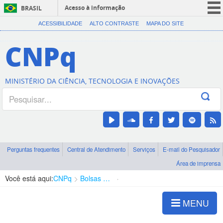
Acesso à informação
BRASIL
CORONAVÍRUS (COVID-19)
ACESSIBILIDADE
ALTO CONTRASTE
MAPA DO SITE
Participe
CNPq
Serviços
Legislação
MINISTÉRIO DA CIÊNCIA, TECNOLOGIA E INOVAÇÕES
Canais
Perguntas frequentes
Central de Atendimento
Serviços
E-mail do Pesquisador
Área de imprensa
Você está aqui:
CNPq
Bolsas e Auxílios Vigentes
Projetos de Pesquisa
MENU