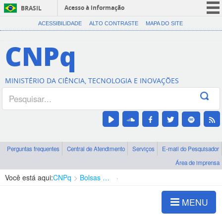
Acesso à informação
BRASIL
CORONAVÍRUS (COVID-19)
ACESSIBILIDADE
ALTO CONTRASTE
MAPA DO SITE
Participe
CNPq
Serviços
Legislação
MINISTÉRIO DA CIÊNCIA, TECNOLOGIA E INOVAÇÕES
Canais
Perguntas frequentes
Central de Atendimento
Serviços
E-mail do Pesquisador
Área de imprensa
Você está aqui:
CNPq
Bolsas e Auxílios Vigentes
Projetos de Pesquisa
MENU