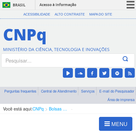
Acesso à informação
BRASIL
CORONAVÍRUS (COVID-19)
ACESSIBILIDADE
ALTO CONTRASTE
MAPA DO SITE
Participe
CNPq
Serviços
Legislação
MINISTÉRIO DA CIÊNCIA, TECNOLOGIA E INOVAÇÕES
Canais
Perguntas frequentes
Central de Atendimento
Serviços
E-mail do Pesquisador
Área de imprensa
Você está aqui:
CNPq
Bolsas e Auxílios Vigentes
Projetos de Pesquisa
MENU