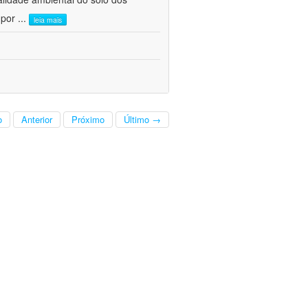
 por
...
leia mais
o
Anterior
Próximo
Último →