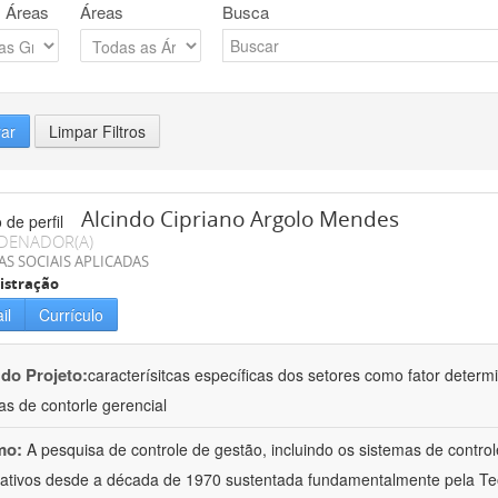
 Áreas
Áreas
Busca
rar
Limpar Filtros
Alcindo Cipriano Argolo Mendes
DENADOR(A)
AS SOCIAIS APLICADAS
istração
il
Currículo
 do Projeto:
caracterísitcas específicas dos setores como fator deter
as de contorle gerencial
mo:
A pesquisa de controle de gestão, incluindo os sistemas de contro
icativos desde a década de 1970 sustentada fundamentalmente pela Teor