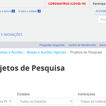
CORONAVÍRUS (COVID-19)
Participe
ra a busca
3
Ir para o rodapé
4
ACESSI
A E INOVAÇÕES
Perguntas frequentes
Central de Atendimento
Serv
olsas e Auxílios
Bolsas e Auxílios Vigentes
Projetos de Pesquisa
jetos de Pesquisa
Estados
Instituições