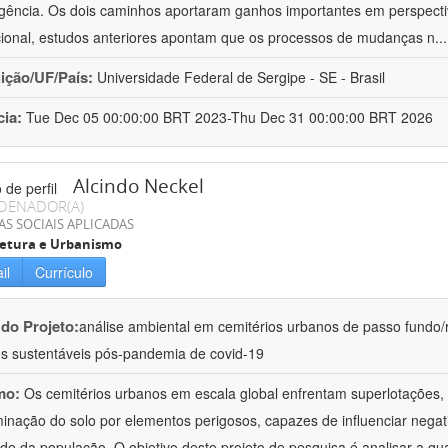
gência. Os dois caminhos aportaram ganhos importantes em perspectiv
ucional, estudos anteriores apontam que os processos de mudanças n
..
uição/UF/País:
Universidade Federal de Sergipe - SE - Brasil
cia:
Tue Dec 05 00:00:00 BRT 2023-Thu Dec 31 00:00:00 BRT 2026
Alcindo Neckel
DENADOR(A)
AS SOCIAIS APLICADAS
tetura e Urbanismo
il
Currículo
 do Projeto:
análise ambiental em cemitérios urbanos de passo fundo/rs
os sustentáveis pós-pandemia de covid-19
mo:
Os cemitérios urbanos em escala global enfrentam superlotações,
inação do solo por elementos perigosos, capazes de influenciar nega
de da população. O objetivo deste projeto de pesquisa é analisar a qu