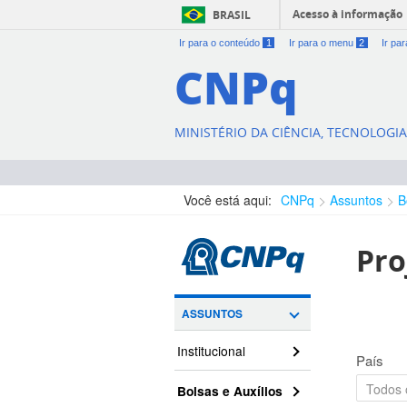
Acesso à informação
BRASIL
Ir para o conteúdo
1
Ir para o menu
2
Ir pa
CNPq
MINISTÉRIO DA CIÊNCIA, TECNOLOGI
Você está aqui:
CNPq
Assuntos
B
Pro
ASSUNTOS
Institucional
País
Bolsas e Auxílios