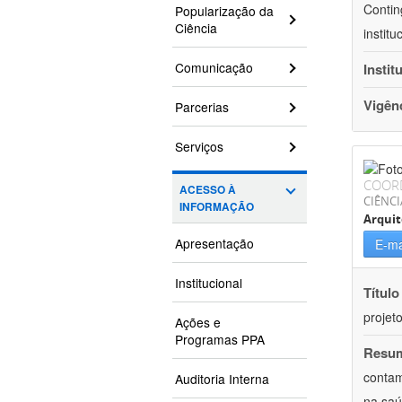
Contin
Popularização da
Ciência
instit
Comunicação
Instit
Vigên
Parcerias
Serviços
COOR
ACESSO À
CIÊNCI
INFORMAÇÃO
Arqui
Apresentação
E-ma
Institucional
Título
projet
Ações e
Programas PPA
Resu
contam
Auditoria Interna
na saú