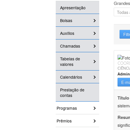
Grandes
Apresentação
Bolsas
Auxílios
Filt
Chamadas
Tabelas de
COOR
valores
CIÊNCI
Admin
Calendários
E-ma
Prestação de
contas
Título
sistem
Programas
Resu
Prêmios
signif