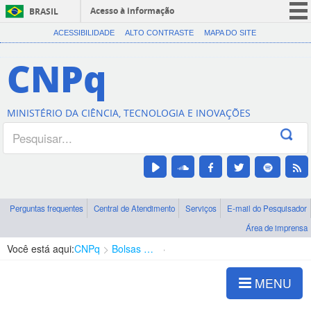
Acesso à informação
BRASIL
CORONAVÍRUS (COVID-19)
ACESSIBILIDADE
ALTO CONTRASTE
MAPA DO SITE
Participe
CNPq
Serviços
Legislação
MINISTÉRIO DA CIÊNCIA, TECNOLOGIA E INOVAÇÕES
Canais
Perguntas frequentes
Central de Atendimento
Serviços
E-mail do Pesquisador
Área de imprensa
Você está aqui:
CNPq
Bolsas e Auxílios Vigentes
Projetos de Pesquisa
MENU