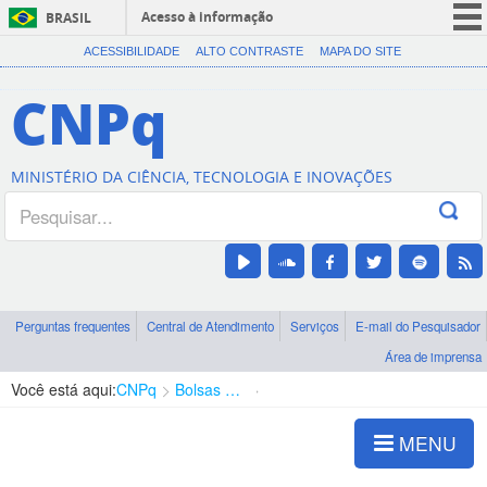
Acesso à informação
BRASIL
CORONAVÍRUS (COVID-19)
ACESSIBILIDADE
ALTO CONTRASTE
MAPA DO SITE
Participe
CNPq
Serviços
Legislação
MINISTÉRIO DA CIÊNCIA, TECNOLOGIA E INOVAÇÕES
Canais
Perguntas frequentes
Central de Atendimento
Serviços
E-mail do Pesquisador
Área de imprensa
Você está aqui:
CNPq
Bolsas e Auxílios Vigentes
Projetos de Pesquisa
MENU