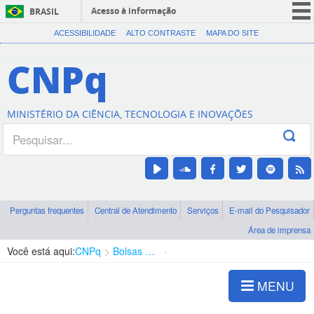
Acesso à informação
BRASIL
CORONAVÍRUS (COVID-19)
ACESSIBILIDADE
ALTO CONTRASTE
MAPA DO SITE
Participe
CNPq
Serviços
Legislação
MINISTÉRIO DA CIÊNCIA, TECNOLOGIA E INOVAÇÕES
Canais
Perguntas frequentes
Central de Atendimento
Serviços
E-mail do Pesquisador
Área de imprensa
Você está aqui:
CNPq
Bolsas e Auxílios Vigentes
Projetos de Pesquisa
MENU