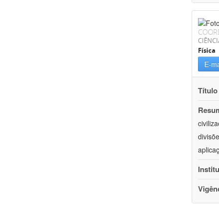
COOR
CIÊNCI
Física
E-ma
Título
Resu
civili
divisõ
aplica
Instit
Vigên