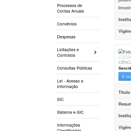
Processos de
limoei
Contas Anuais
Instit
Convênios
Vigên
Despesas
Licitações e
Contratos
COOR
CIÊNCI
Consultas Públicas
Geociê
E-ma
Lei - Acesso a
Informação
Título
SIC
Resu
Sistema e-SIC
Instit
Informações
Vigên
Classificadas