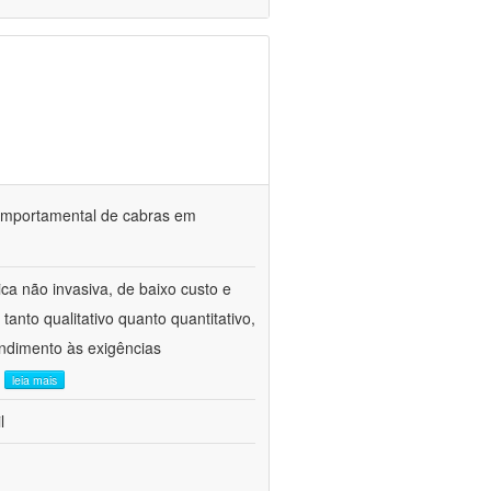
o comportamental de cabras em
ca não invasiva, de baixo custo e
tanto qualitativo quanto quantitativo,
ndimento às exigências
.
leia mais
l