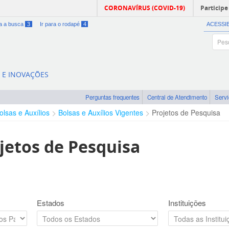
CORONAVÍRUS (COVID-19)
Participe
ra a busca
3
Ir para o rodapé
4
ACESSI
A E INOVAÇÕES
Perguntas frequentes
Central de Atendimento
Serv
olsas e Auxílios
Bolsas e Auxílios Vigentes
Projetos de Pesquisa
jetos de Pesquisa
Estados
Instituições