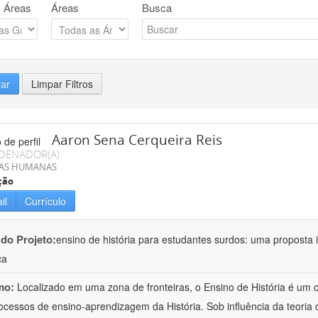
 Áreas
Áreas
Busca
rar
Limpar Filtros
Aaron Sena Cerqueira Reis
DENADOR(A)
IAS HUMANAS
ção
il
Currículo
 do Projeto:
ensino de história para estudantes surdos: uma proposta i
ca
mo:
Localizado em uma zona de fronteiras, o Ensino de História é um
ocessos de ensino-aprendizagem da História. Sob influência da teoria d