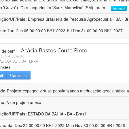
ro 'Cravo' (LC) e tangerineira 'Sunki Maravilha' (SM) foram
...
leia mais
uição/UF/País:
Empresa Brasileira de Pesquisa Agropecuária - BA - Bra
cia:
Tue Dec 05 00:00:00 BRT 2023-Fri Dec 31 00:00:00 BRT 2027
Acácia Bastos Couto Pinto
DENADOR(A)
AS EXATAS E DA TERRA
ncias
il
Currículo
 do Projeto:
expogeo virtual: popularizando a educação geocientífica a
mo:
Vide projeto anexo
uição/UF/País:
ESTADO DA BAHIA - BA - Brasil
cia:
Sat Dec 24 00:00:00 BRT 2022-Mon Nov 30 00:00:00 BRT 2026