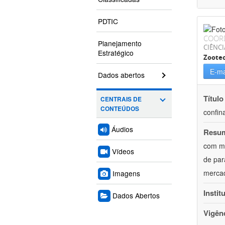
PDTIC
COOR
Planejamento
CIÊNCI
Estratégico
Zoote
E-ma
Dados abertos
Título
CENTRAIS DE
CONTEÚDOS
confin
Áudios
Resu
com mú
Vídeos
de par
mercad
Imagens
Instit
Dados Abertos
Vigên