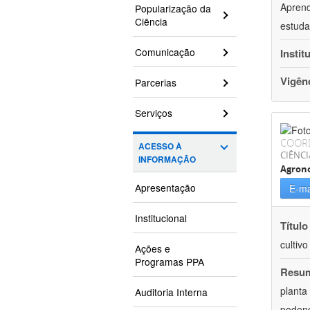
Aprend
Popularização da
Ciência
estuda
Comunicação
Instit
Vigên
Parcerias
Serviços
COOR
ACESSO À
CIÊNCI
INFORMAÇÃO
Agron
Apresentação
E-ma
Institucional
Título
cultiv
Ações e
Programas PPA
Resu
planta
Auditoria Interna
podend