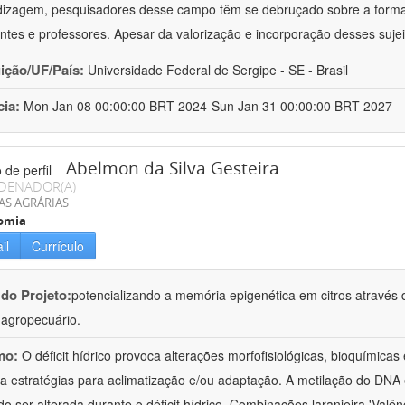
izagem, pesquisadores desse campo têm se debruçado sobre a formaç
ntes e professores. Apesar da valorização e incorporação desses sujei
uição/UF/País:
Universidade Federal de Sergipe - SE - Brasil
cia:
Mon Jan 08 00:00:00 BRT 2024-Sun Jan 31 00:00:00 BRT 2027
Abelmon da Silva Gesteira
DENADOR(A)
AS AGRÁRIAS
omia
il
Currículo
 do Projeto:
potencializando a memória epigenética em citros através d
o agropecuário.
mo:
O déficit hídrico provoca alterações morfofisiológicas, bioquímica
 a estratégias para aclimatização e/ou adaptação. A metilação do DNA 
o ser alterada durante o déficit hídrico. Combinações laranjeira 'Valên