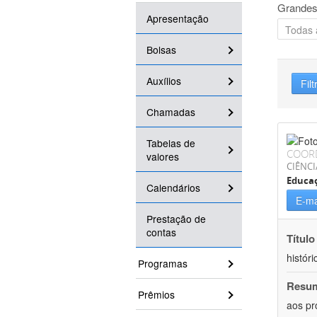
Grandes
Apresentação
Bolsas
Auxílios
Filt
Chamadas
Tabelas de
COOR
valores
CIÊNC
Educa
Calendários
E-ma
Prestação de
contas
Título
históri
Programas
Resu
Prêmios
aos pr