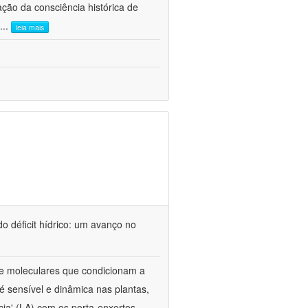
ão da consciência histórica de
...
leia mais
o déficit hídrico: um avanço no
s e moleculares que condicionam a
é sensível e dinâmica nas plantas,
cia' (LA) com os porta-enxertos