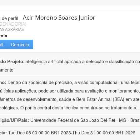
Acir Moreno Soares Junior
DENADOR(A)
AS AGRÁRIAS
cnia
il
Currículo
 do Projeto:
inteligência artificial aplicada à detecção e classificaçã
amento
mo:
Dentro da zootecnia de precisão, a visão computacional, uma técni
ltiplas aplicações, pode ser utilizada para avaliação e monitoramento, 
âmetros de desenvolvimento, saúde e Bem Estar Animal (BEA) em ate
ológicas. O ponto central desta técnica encontra-se no tratamento a
..
uição/UF/País:
Universidade Federal de São João Del-Rei - MG - Brasi
cia:
Tue Dec 05 00:00:00 BRT 2023-Thu Dec 31 00:00:00 BRT 2026