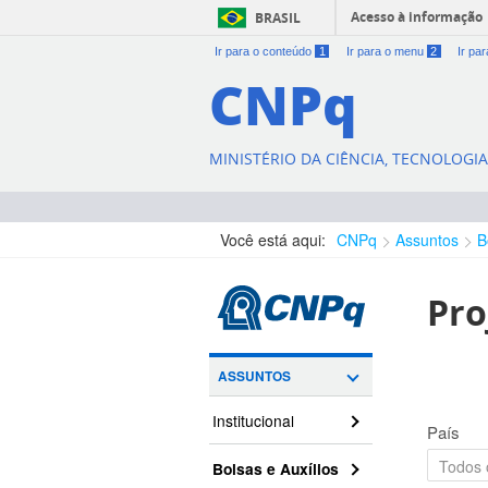
Acesso à informação
BRASIL
Ir para o conteúdo
1
Ir para o menu
2
Ir pa
CNPq
MINISTÉRIO DA CIÊNCIA, TECNOLOGI
Você está aqui:
CNPq
Assuntos
B
Pro
ASSUNTOS
Institucional
País
Bolsas e Auxílios