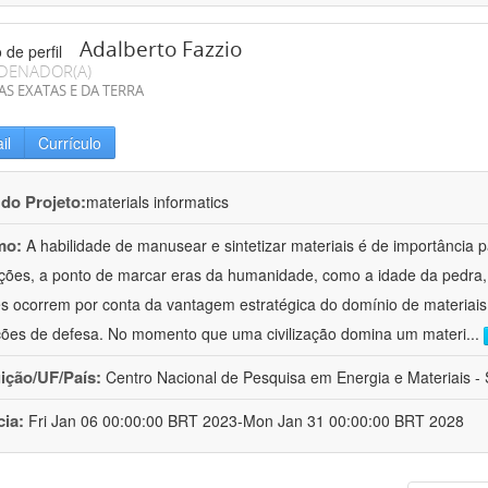
Adalberto Fazzio
DENADOR(A)
AS EXATAS E DA TERRA
il
Currículo
 do Projeto:
materials informatics
mo:
A habilidade de manusear e sintetizar materiais é de importância 
zações, a ponto de marcar eras da humanidade, como a idade da pedra, 
es ocorrem por conta da vantagem estratégica do domínio de materiais,
ções de defesa. No momento que uma civilização domina um materi
...
uição/UF/País:
Centro Nacional de Pesquisa em Energia e Materiais - S
cia:
Fri Jan 06 00:00:00 BRT 2023-Mon Jan 31 00:00:00 BRT 2028