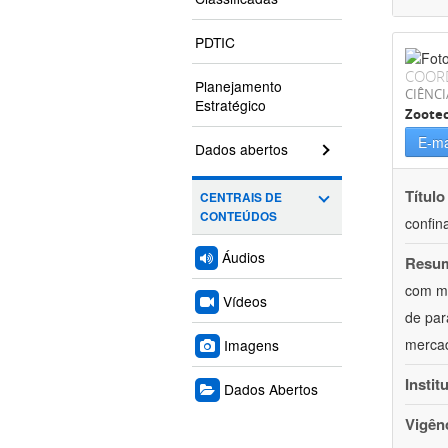
PDTIC
COOR
Planejamento
CIÊNCI
Estratégico
Zoote
E-ma
Dados abertos
Título
CENTRAIS DE
CONTEÚDOS
confin
Áudios
Resu
com mú
Vídeos
de par
mercad
Imagens
Instit
Dados Abertos
Vigên