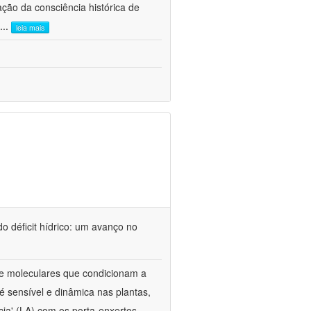
ão da consciência histórica de
...
leia mais
o déficit hídrico: um avanço no
s e moleculares que condicionam a
é sensível e dinâmica nas plantas,
cia' (LA) com os porta-enxertos