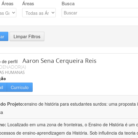
 Áreas
Áreas
Busca
rar
Limpar Filtros
Aaron Sena Cerqueira Reis
DENADOR(A)
IAS HUMANAS
ção
il
Currículo
 do Projeto:
ensino de história para estudantes surdos: uma proposta i
ca
mo:
Localizado em uma zona de fronteiras, o Ensino de História é um
ocessos de ensino-aprendizagem da História. Sob influência da teoria d