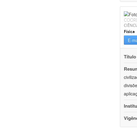
COOR
CIÊNCI
Física
E-ma
Título
Resu
civili
divisõ
aplica
Instit
Vigên