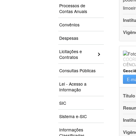
Processos de
limoei
Contas Anuais
Instit
Convênios
Vigên
Despesas
Licitações e
Contratos
COOR
CIÊNCI
Consultas Públicas
Geociê
E-ma
Lei - Acesso a
Informação
Título
SIC
Resu
Sistema e-SIC
Instit
Informações
Vigên
Classificadas