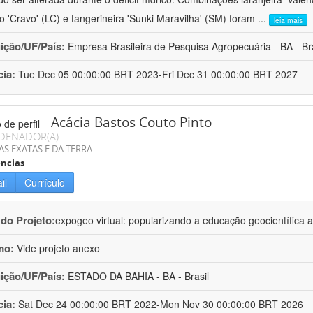
ro 'Cravo' (LC) e tangerineira 'Sunki Maravilha' (SM) foram
...
leia mais
uição/UF/País:
Empresa Brasileira de Pesquisa Agropecuária - BA - Bra
cia:
Tue Dec 05 00:00:00 BRT 2023-Fri Dec 31 00:00:00 BRT 2027
Acácia Bastos Couto Pinto
DENADOR(A)
AS EXATAS E DA TERRA
ncias
il
Currículo
 do Projeto:
expogeo virtual: popularizando a educação geocientífica a
mo:
Vide projeto anexo
uição/UF/País:
ESTADO DA BAHIA - BA - Brasil
cia:
Sat Dec 24 00:00:00 BRT 2022-Mon Nov 30 00:00:00 BRT 2026