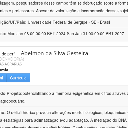
izagem, pesquisadores desse campo têm se debruçado sobre a formaç
ntes e professores. Apesar da valorização e incorporação desses sujei
uição/UF/País:
Universidade Federal de Sergipe - SE - Brasil
cia:
Mon Jan 08 00:00:00 BRT 2024-Sun Jan 31 00:00:00 BRT 2027
Abelmon da Silva Gesteira
DENADOR(A)
AS AGRÁRIAS
omia
il
Currículo
 do Projeto:
potencializando a memória epigenética em citros através d
o agropecuário.
mo:
O déficit hídrico provoca alterações morfofisiológicas, bioquímica
 a estratégias para aclimatização e/ou adaptação. A metilação do DNA 
o ser alterada durante o déficit hídrico. Combinações laranjeira 'Valên