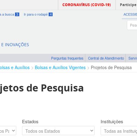
CORONAVÍRUS (COVID-19)
Participe
ra a busca
3
Ir para o rodapé
4
ACESSI
A E INOVAÇÕES
Perguntas frequentes
Central de Atendimento
Serv
olsas e Auxílios
Bolsas e Auxílios Vigentes
Projetos de Pesquisa
jetos de Pesquisa
Estados
Instituições