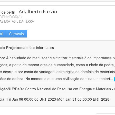
Adalberto Fazzio
DENADOR(A)
AS EXATAS E DA TERRA
il
Currículo
 do Projeto:
materials informatics
mo:
A habilidade de manusear e sintetizar materiais é de importância 
zações, a ponto de marcar eras da humanidade, como a idade da pedra, 
es ocorrem por conta da vantagem estratégica do domínio de materiais,
ções de defesa. No momento que uma civilização domina um materi
...
uição/UF/País:
Centro Nacional de Pesquisa em Energia e Materiais - S
cia:
Fri Jan 06 00:00:00 BRT 2023-Mon Jan 31 00:00:00 BRT 2028