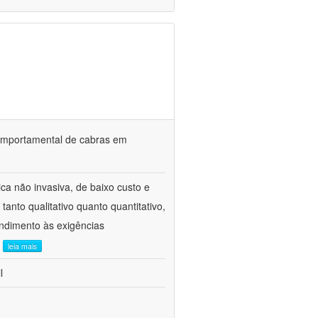
o comportamental de cabras em
ca não invasiva, de baixo custo e
tanto qualitativo quanto quantitativo,
ndimento às exigências
.
leia mais
l