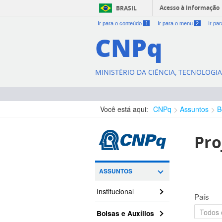
Acesso à informação
BRASIL
Ir para o conteúdo
1
Ir para o menu
2
Ir pa
CNPq
MINISTÉRIO DA CIÊNCIA, TECNOLOGI
Você está aqui:
CNPq
Assuntos
B
Pro
ASSUNTOS
Institucional
País
Bolsas e Auxílios