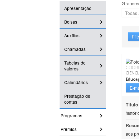
Grandes
Apresentação
Bolsas
Auxílios
Filt
Chamadas
Tabelas de
COOR
valores
CIÊNC
Educa
Calendários
E-ma
Prestação de
contas
Título
históri
Programas
Resu
Prêmios
aos pr