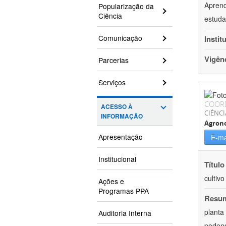
Aprend
Popularização da
Ciência
estuda
Comunicação
Instit
Vigên
Parcerias
Serviços
COOR
ACESSO À
CIÊNCI
INFORMAÇÃO
Agron
Apresentação
E-ma
Institucional
Título
cultiv
Ações e
Programas PPA
Resu
planta
Auditoria Interna
podend