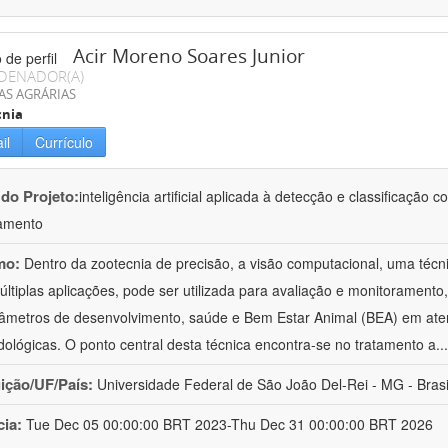
Acir Moreno Soares Junior
DENADOR(A)
AS AGRÁRIAS
cnia
il
Currículo
 do Projeto:
inteligência artificial aplicada à detecção e classificaçã
amento
mo:
Dentro da zootecnia de precisão, a visão computacional, uma técni
ltiplas aplicações, pode ser utilizada para avaliação e monitoramento, 
âmetros de desenvolvimento, saúde e Bem Estar Animal (BEA) em ate
ológicas. O ponto central desta técnica encontra-se no tratamento a
..
uição/UF/País:
Universidade Federal de São João Del-Rei - MG - Brasi
cia:
Tue Dec 05 00:00:00 BRT 2023-Thu Dec 31 00:00:00 BRT 2026