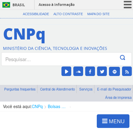
Acesso à informação
BRASIL
CORONAVÍRUS (COVID-19)
ACESSIBILIDADE
ALTO CONTRASTE
MAPA DO SITE
Participe
CNPq
Serviços
Legislação
MINISTÉRIO DA CIÊNCIA, TECNOLOGIA E INOVAÇÕES
Canais
Perguntas frequentes
Central de Atendimento
Serviços
E-mail do Pesquisador
Área de imprensa
Você está aqui:
CNPq
Bolsas e Auxílios Vigentes
Projetos de Pesquisa
MENU