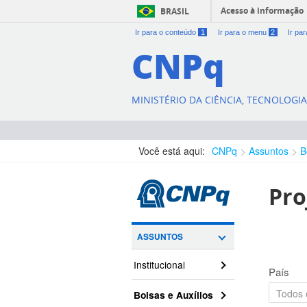
Acesso à informação
BRASIL
Ir para o conteúdo
1
Ir para o menu
2
Ir pa
CNPq
MINISTÉRIO DA CIÊNCIA, TECNOLOGI
Você está aqui:
CNPq
Assuntos
B
Pro
ASSUNTOS
Institucional
País
Bolsas e Auxílios