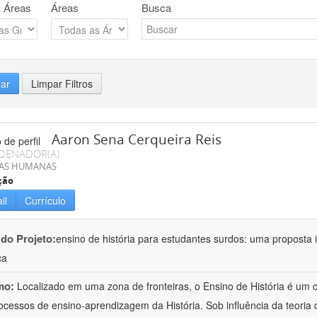
 Áreas
Áreas
Busca
rar
Limpar Filtros
Aaron Sena Cerqueira Reis
DENADOR(A)
IAS HUMANAS
ção
il
Currículo
 do Projeto:
ensino de história para estudantes surdos: uma proposta i
ca
mo:
Localizado em uma zona de fronteiras, o Ensino de História é um
ocessos de ensino-aprendizagem da História. Sob influência da teoria d