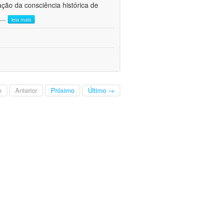
ão da consciência histórica de
...
leia mais
o
Anterior
Próximo
Último →