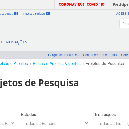
CORONAVÍRUS (COVID-19)
Participe
ra a busca
3
Ir para o rodapé
4
ACESSI
A E INOVAÇÕES
Perguntas frequentes
Central de Atendimento
Serv
olsas e Auxílios
Bolsas e Auxílios Vigentes
Projetos de Pesquisa
jetos de Pesquisa
Estados
Instituições