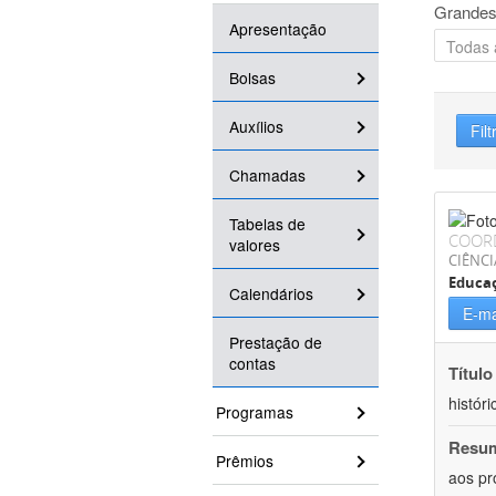
Grandes
Apresentação
Bolsas
Auxílios
Filt
Chamadas
Tabelas de
COOR
valores
CIÊNC
Educa
Calendários
E-ma
Prestação de
contas
Título
históri
Programas
Resu
Prêmios
aos pr