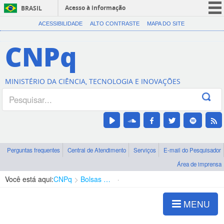
Acesso à informação
BRASIL
CORONAVÍRUS (COVID-19)
ACESSIBILIDADE
ALTO CONTRASTE
MAPA DO SITE
Participe
CNPq
Serviços
Legislação
MINISTÉRIO DA CIÊNCIA, TECNOLOGIA E INOVAÇÕES
Canais
Perguntas frequentes
Central de Atendimento
Serviços
E-mail do Pesquisador
Área de imprensa
Você está aqui:
CNPq
Bolsas e Auxílios Vigentes
Projetos de Pesquisa
MENU