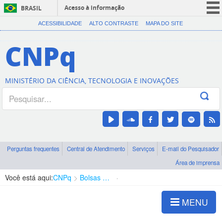
Acesso à informação
BRASIL
CORONAVÍRUS (COVID-19)
ACESSIBILIDADE
ALTO CONTRASTE
MAPA DO SITE
Participe
CNPq
Serviços
Legislação
MINISTÉRIO DA CIÊNCIA, TECNOLOGIA E INOVAÇÕES
Canais
Perguntas frequentes
Central de Atendimento
Serviços
E-mail do Pesquisador
Área de imprensa
Você está aqui:
CNPq
Bolsas e Auxílios Vigentes
Projetos de Pesquisa
MENU