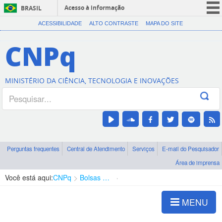
Acesso à informação
BRASIL
CORONAVÍRUS (COVID-19)
ACESSIBILIDADE
ALTO CONTRASTE
MAPA DO SITE
Participe
CNPq
Serviços
Legislação
MINISTÉRIO DA CIÊNCIA, TECNOLOGIA E INOVAÇÕES
Canais
Perguntas frequentes
Central de Atendimento
Serviços
E-mail do Pesquisador
Área de imprensa
Você está aqui:
CNPq
Bolsas e Auxílios Vigentes
Projetos de Pesquisa
MENU