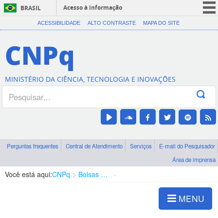
Acesso à informação
BRASIL
CORONAVÍRUS (COVID-19)
ACESSIBILIDADE
ALTO CONTRASTE
MAPA DO SITE
Participe
CNPq
Serviços
Legislação
MINISTÉRIO DA CIÊNCIA, TECNOLOGIA E INOVAÇÕES
Canais
Perguntas frequentes
Central de Atendimento
Serviços
E-mail do Pesquisador
Área de imprensa
Você está aqui:
CNPq
Bolsas e Auxílios Vigentes
Projetos de Pesquisa
MENU