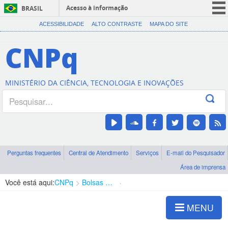
Acesso à informação
BRASIL
CORONAVÍRUS (COVID-19)
ACESSIBILIDADE
ALTO CONTRASTE
MAPA DO SITE
Participe
CNPq
Serviços
Legislação
MINISTÉRIO DA CIÊNCIA, TECNOLOGIA E INOVAÇÕES
Canais
Perguntas frequentes
Central de Atendimento
Serviços
E-mail do Pesquisador
Área de imprensa
Você está aqui:
CNPq
Bolsas e Auxílios Vigentes
Projetos de Pesquisa
MENU