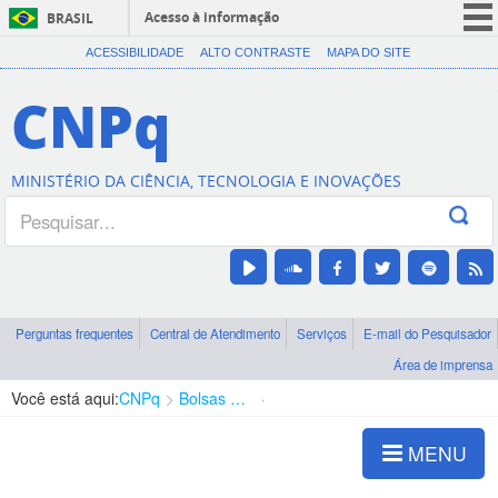
Acesso à informação
BRASIL
CORONAVÍRUS (COVID-19)
ACESSIBILIDADE
ALTO CONTRASTE
MAPA DO SITE
Participe
CNPq
Serviços
Legislação
MINISTÉRIO DA CIÊNCIA, TECNOLOGIA E INOVAÇÕES
Canais
Perguntas frequentes
Central de Atendimento
Serviços
E-mail do Pesquisador
Área de imprensa
Você está aqui:
CNPq
Bolsas e Auxílios Vigentes
Projetos de Pesquisa
MENU