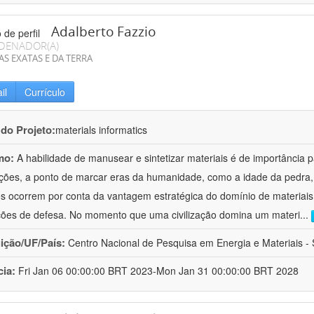
Adalberto Fazzio
DENADOR(A)
AS EXATAS E DA TERRA
il
Currículo
 do Projeto:
materials informatics
mo:
A habilidade de manusear e sintetizar materiais é de importância 
zações, a ponto de marcar eras da humanidade, como a idade da pedra, 
es ocorrem por conta da vantagem estratégica do domínio de materiais,
ções de defesa. No momento que uma civilização domina um materi
...
uição/UF/País:
Centro Nacional de Pesquisa em Energia e Materiais - S
cia:
Fri Jan 06 00:00:00 BRT 2023-Mon Jan 31 00:00:00 BRT 2028