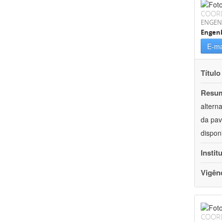
COOR
ENGEN
Engenh
E-ma
Título
Resu
altern
da pav
dispon
Instit
Vigên
COOR