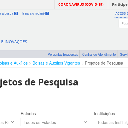
CORONAVÍRUS (COVID-19)
Participe
ra a busca
3
Ir para o rodapé
4
ACESSI
A E INOVAÇÕES
Perguntas frequentes
Central de Atendimento
Serv
olsas e Auxílios
Bolsas e Auxílios Vigentes
Projetos de Pesquisa
jetos de Pesquisa
Estados
Instituições