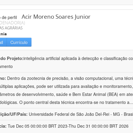
Acir Moreno Soares Junior
DENADOR(A)
AS AGRÁRIAS
cnia
il
Currículo
 do Projeto:
inteligência artificial aplicada à detecção e classificaçã
amento
mo:
Dentro da zootecnia de precisão, a visão computacional, uma técni
ltiplas aplicações, pode ser utilizada para avaliação e monitoramento, 
âmetros de desenvolvimento, saúde e Bem Estar Animal (BEA) em ate
ológicas. O ponto central desta técnica encontra-se no tratamento a
..
uição/UF/País:
Universidade Federal de São João Del-Rei - MG - Brasi
cia:
Tue Dec 05 00:00:00 BRT 2023-Thu Dec 31 00:00:00 BRT 2026