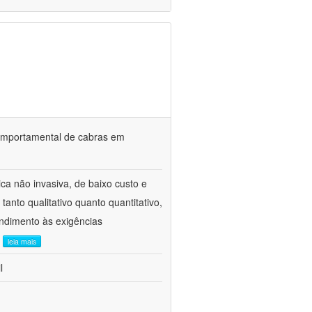
o comportamental de cabras em
ca não invasiva, de baixo custo e
tanto qualitativo quanto quantitativo,
ndimento às exigências
.
leia mais
l