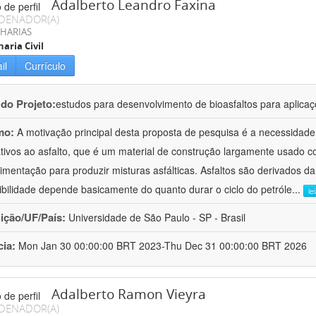
Adalberto Leandro Faxina
DENADOR(A)
HARIAS
aria Civil
il
Currículo
 do Projeto:
estudos para desenvolvimento de bioasfaltos para aplic
mo:
A motivação principal desta proposta de pesquisa é a necessidade
ativos ao asfalto, que é um material de construção largamente usado 
imentação para produzir misturas asfálticas. Asfaltos são derivados da
ibilidade depende basicamente do quanto durar o ciclo do petróle
...
le
uição/UF/País:
Universidade de São Paulo - SP - Brasil
cia:
Mon Jan 30 00:00:00 BRT 2023-Thu Dec 31 00:00:00 BRT 2026
Adalberto Ramon Vieyra
DENADOR(A)