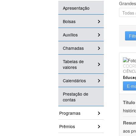
Grandes
Apresentação
Bolsas
Auxílios
Filt
Chamadas
Tabelas de
COOR
valores
CIÊNC
Educa
Calendários
E-ma
Prestação de
contas
Título
históri
Programas
Resu
Prêmios
aos pr