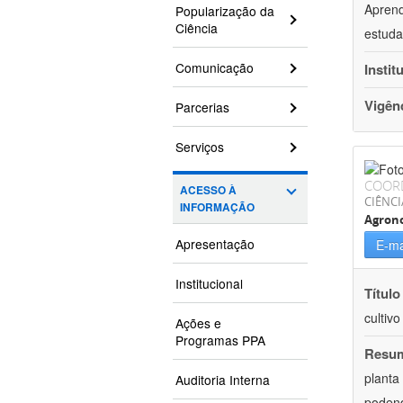
Aprend
Popularização da
Ciência
estuda
Comunicação
Instit
Vigên
Parcerias
Serviços
COOR
ACESSO À
CIÊNCI
INFORMAÇÃO
Agron
Apresentação
E-ma
Institucional
Título
cultiv
Ações e
Programas PPA
Resu
planta
Auditoria Interna
podend