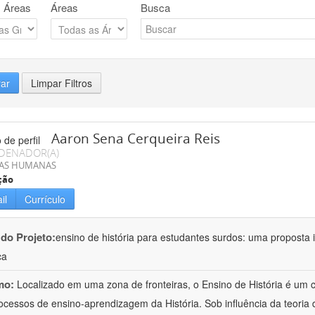
 Áreas
Áreas
Busca
rar
Limpar Filtros
Aaron Sena Cerqueira Reis
DENADOR(A)
IAS HUMANAS
ção
il
Currículo
 do Projeto:
ensino de história para estudantes surdos: uma proposta i
ca
mo:
Localizado em uma zona de fronteiras, o Ensino de História é um
ocessos de ensino-aprendizagem da História. Sob influência da teoria d