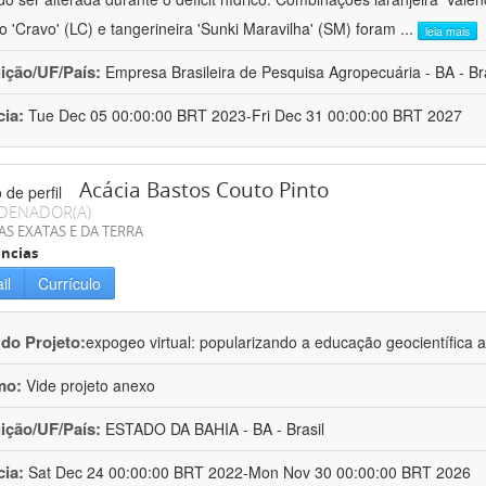
ro 'Cravo' (LC) e tangerineira 'Sunki Maravilha' (SM) foram
...
leia mais
uição/UF/País:
Empresa Brasileira de Pesquisa Agropecuária - BA - Bra
cia:
Tue Dec 05 00:00:00 BRT 2023-Fri Dec 31 00:00:00 BRT 2027
Acácia Bastos Couto Pinto
DENADOR(A)
AS EXATAS E DA TERRA
ncias
il
Currículo
 do Projeto:
expogeo virtual: popularizando a educação geocientífica a
mo:
Vide projeto anexo
uição/UF/País:
ESTADO DA BAHIA - BA - Brasil
cia:
Sat Dec 24 00:00:00 BRT 2022-Mon Nov 30 00:00:00 BRT 2026