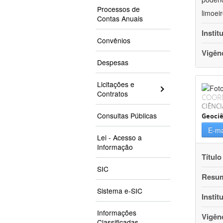
Processos de
limoei
Contas Anuais
Instit
Convênios
Vigên
Despesas
Licitações e
Contratos
COOR
CIÊNCI
Consultas Públicas
Geociê
E-ma
Lei - Acesso a
Informação
Título
SIC
Resu
Sistema e-SIC
Instit
Informações
Vigên
Classificadas