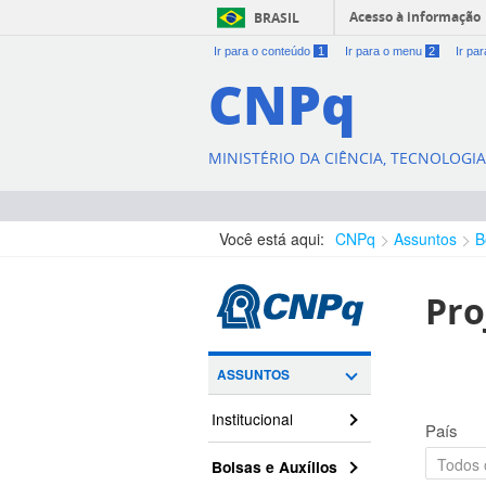
Acesso à informação
BRASIL
Ir para o conteúdo
1
Ir para o menu
2
Ir pa
CNPq
MINISTÉRIO DA CIÊNCIA, TECNOLOGI
Você está aqui:
CNPq
Assuntos
B
Pro
ASSUNTOS
Institucional
País
Bolsas e Auxílios