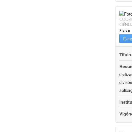
COOR
CIÊNCI
Física
E-ma
Título
Resu
civili
divisõ
aplica
Instit
Vigên