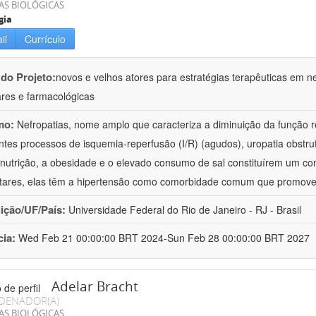
AS BIOLÓGICAS
gia
il
Currículo
 do Projeto:
novos e velhos atores para estratégias terapêuticas em nef
ares e farmacológicas
mo:
Nefropatias, nome amplo que caracteriza a diminuição da função r
ntes processos de isquemia-reperfusão (I/R) (agudos), uropatia obstrut
nutrição, a obesidade e o elevado consumo de sal constituírem um con
tares, elas têm a hipertensão como comorbidade comum que promov
uição/UF/País:
Universidade Federal do Rio de Janeiro - RJ - Brasil
cia:
Wed Feb 21 00:00:00 BRT 2024-Sun Feb 28 00:00:00 BRT 2027
Adelar Bracht
DENADOR(A)
AS BIOLÓGICAS