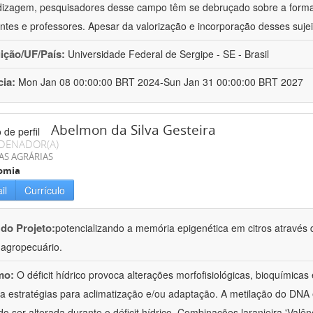
izagem, pesquisadores desse campo têm se debruçado sobre a formaç
ntes e professores. Apesar da valorização e incorporação desses sujei
uição/UF/País:
Universidade Federal de Sergipe - SE - Brasil
cia:
Mon Jan 08 00:00:00 BRT 2024-Sun Jan 31 00:00:00 BRT 2027
Abelmon da Silva Gesteira
DENADOR(A)
AS AGRÁRIAS
omia
il
Currículo
 do Projeto:
potencializando a memória epigenética em citros através d
o agropecuário.
mo:
O déficit hídrico provoca alterações morfofisiológicas, bioquímica
 a estratégias para aclimatização e/ou adaptação. A metilação do DNA 
o ser alterada durante o déficit hídrico. Combinações laranjeira 'Valên