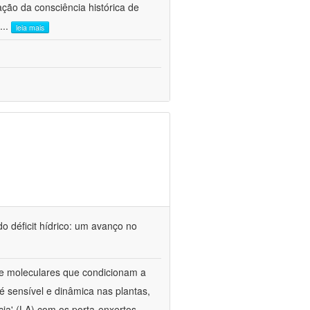
ão da consciência histórica de
...
leia mais
o déficit hídrico: um avanço no
s e moleculares que condicionam a
é sensível e dinâmica nas plantas,
cia' (LA) com os porta-enxertos