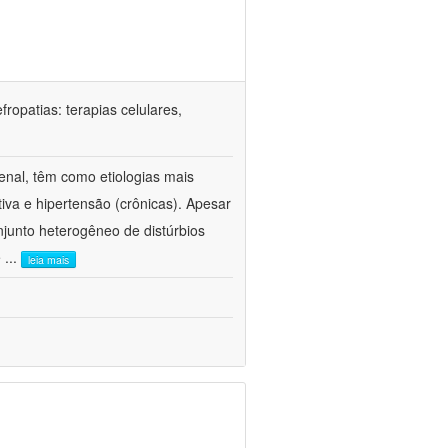
ropatias: terapias celulares,
enal, têm como etiologias mais
iva e hipertensão (crônicas). Apesar
junto heterogêneo de distúrbios
e
...
leia mais