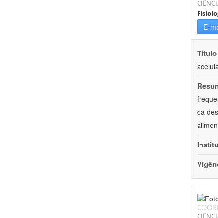
CIÊNCI
Fisiolo
E-ma
Título
acelul
Resu
freque
da des
alimen
Instit
Vigên
COOR
CIÊNCI