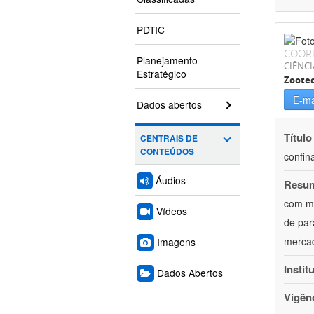
PDTIC
COOR
Planejamento
CIÊNCI
Estratégico
Zoote
E-ma
Dados abertos
Título
CENTRAIS DE
CONTEÚDOS
confin
Áudios
Resu
com mú
Vídeos
de par
mercad
Imagens
Instit
Dados Abertos
Vigên