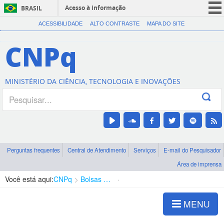
Acesso à informação
BRASIL
CORONAVÍRUS (COVID-19)
ACESSIBILIDADE
ALTO CONTRASTE
MAPA DO SITE
Participe
CNPq
Serviços
Legislação
MINISTÉRIO DA CIÊNCIA, TECNOLOGIA E INOVAÇÕES
Canais
Perguntas frequentes
Central de Atendimento
Serviços
E-mail do Pesquisador
Área de imprensa
Você está aqui:
CNPq
Bolsas e Auxílios Vigentes
Projetos de Pesquisa
MENU