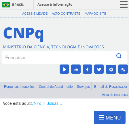
Acesso à informação
BRASIL
CORONAVÍRUS (COVID-19)
ACESSIBILIDADE
ALTO CONTRASTE
MAPA DO SITE
Participe
CNPq
Serviços
Legislação
MINISTÉRIO DA CIÊNCIA, TECNOLOGIA E INOVAÇÕES
Canais
Perguntas frequentes
Central de Atendimento
Serviços
E-mail do Pesquisador
Área de imprensa
Você está aqui:
CNPq
Bolsas e Auxílios Vigentes
Projetos de Pesquisa
MENU