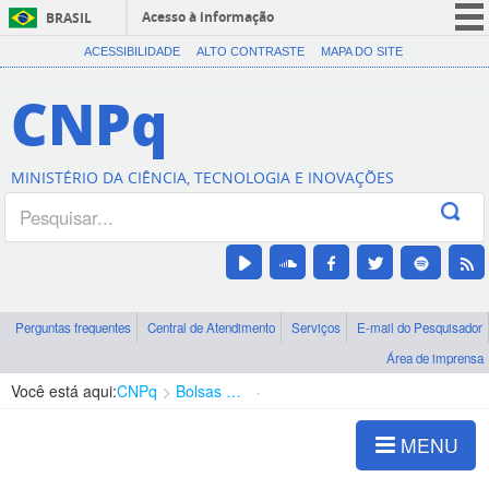
Acesso à informação
BRASIL
CORONAVÍRUS (COVID-19)
ACESSIBILIDADE
ALTO CONTRASTE
MAPA DO SITE
Participe
CNPq
Serviços
Legislação
MINISTÉRIO DA CIÊNCIA, TECNOLOGIA E INOVAÇÕES
Canais
Perguntas frequentes
Central de Atendimento
Serviços
E-mail do Pesquisador
Área de imprensa
Você está aqui:
CNPq
Bolsas e Auxílios Vigentes
Projetos de Pesquisa
MENU