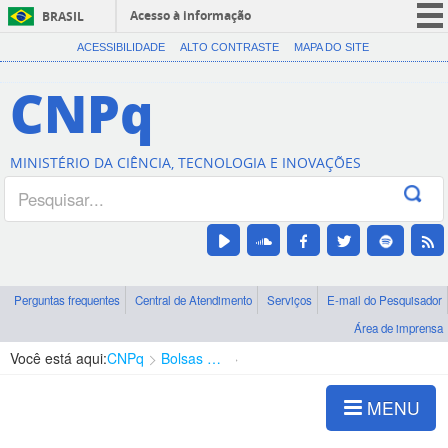
Acesso à informação
BRASIL
CORONAVÍRUS (COVID-19)
ACESSIBILIDADE
ALTO CONTRASTE
MAPA DO SITE
Participe
CNPq
Serviços
Legislação
MINISTÉRIO DA CIÊNCIA, TECNOLOGIA E INOVAÇÕES
Canais
Perguntas frequentes
Central de Atendimento
Serviços
E-mail do Pesquisador
Área de imprensa
Você está aqui:
CNPq
Bolsas e Auxílios Vigentes
Projetos de Pesquisa
MENU