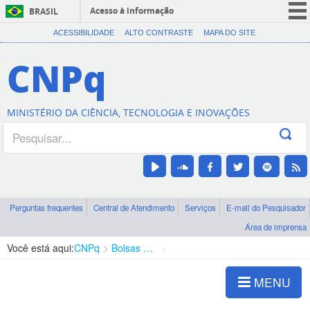
Acesso à informação
BRASIL
CORONAVÍRUS (COVID-19)
ACESSIBILIDADE
ALTO CONTRASTE
MAPA DO SITE
Participe
CNPq
Serviços
Legislação
MINISTÉRIO DA CIÊNCIA, TECNOLOGIA E INOVAÇÕES
Canais
Perguntas frequentes
Central de Atendimento
Serviços
E-mail do Pesquisador
Área de imprensa
Você está aqui:
CNPq
Bolsas e Auxílios Vigentes
Projetos de Pesquisa
MENU