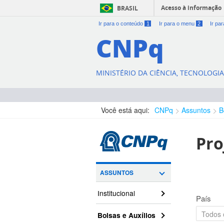
Acesso à informação
BRASIL
Ir para o conteúdo
1
Ir para o menu
2
Ir pa
CNPq
MINISTÉRIO DA CIÊNCIA, TECNOLOGI
Você está aqui:
CNPq
Assuntos
B
Pro
ASSUNTOS
Institucional
País
Bolsas e Auxílios