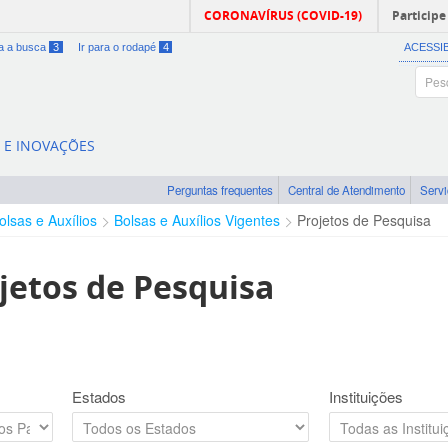
CORONAVÍRUS (COVID-19)
Participe
ra a busca
3
Ir para o rodapé
4
ACESSI
A E INOVAÇÕES
Perguntas frequentes
Central de Atendimento
Serv
olsas e Auxílios
Bolsas e Auxílios Vigentes
Projetos de Pesquisa
jetos de Pesquisa
Estados
Instituições