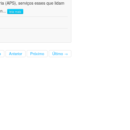
ria (APS), serviços esses que lidam
 n
...
leia mais
o
Anterior
Próximo
Último →