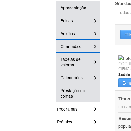
Grandes
Apresentação
Bolsas
Auxílios
Filt
Chamadas
Tabelas de
COOR
valores
CIÊNCI
Saúde 
Calendários
E-ma
Prestação de
contas
Título
no cam
Programas
Resu
Prêmios
popula