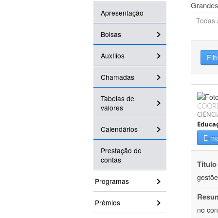
Grandes
Apresentação
Bolsas
Auxílios
Filt
Chamadas
Tabelas de
COOR
valores
CIÊNC
Educa
Calendários
E-ma
Prestação de
contas
Título
gestõe
Programas
Resu
Prêmios
no con