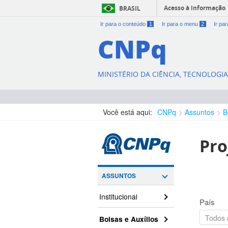
Acesso à informação
BRASIL
Ir para o conteúdo
1
Ir para o menu
2
Ir pa
CNPq
MINISTÉRIO DA CIÊNCIA, TECNOLOGI
Você está aqui:
CNPq
Assuntos
B
Pro
ASSUNTOS
Institucional
País
Bolsas e Auxílios