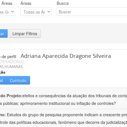
 Áreas
Áreas
Busca
rar
Limpar Filtros
Adriana Aparecida Dragone Silveira
DENADOR(A)
IAS HUMANAS
ção
il
Currículo
 do Projeto:
efeitos e consequências da atuação dos tribunais de conta
s públicas: aprimoramento institucional ou inflação de controles?
mo:
Estudos do grupo de pesquisa proponente indicam a crescente pr
trole das políticas educacionais, fenômeno que decorre da judicializa