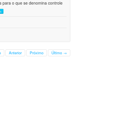
as para o que se denomina controle
is
o
Anterior
Próximo
Último →