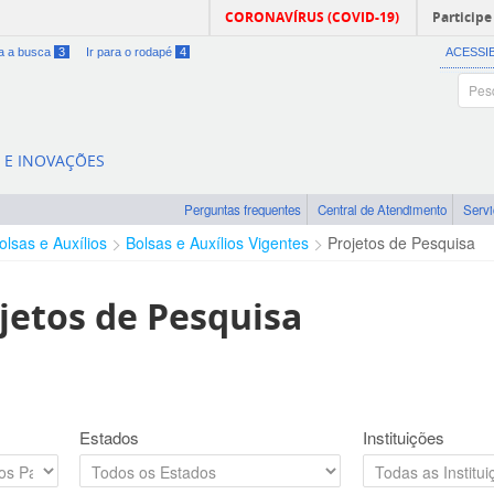
CORONAVÍRUS (COVID-19)
Participe
ra a busca
3
Ir para o rodapé
4
ACESSI
A E INOVAÇÕES
Perguntas frequentes
Central de Atendimento
Serv
olsas e Auxílios
Bolsas e Auxílios Vigentes
Projetos de Pesquisa
jetos de Pesquisa
Estados
Instituições