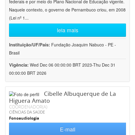
federais e por meio do Plano Nacional de Educação vigente.
Naquele contexto, o governo de Pernambuco criou, em 2008
(Lei nº 1
...
leia mais
Instituição/UF/País:
Fundação Joaquim Nabuco - PE -
Brasil
Vigência:
Wed Dec 06 00:00:00 BRT 2023-Thu Dec 31
00:00:00 BRT 2026
Cibelle Albuquerque de La
Higuera Amato
COORDENADOR(A)
CIÊNCIAS DA SAÚDE
Fonoaudiologia
E-mail