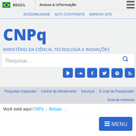
Acesso à informação
BRASIL
CORONAVÍRUS (COVID-19)
ACESSIBILIDADE
ALTO CONTRASTE
MAPA DO SITE
Participe
CNPq
Serviços
Legislação
MINISTÉRIO DA CIÊNCIA, TECNOLOGIA E INOVAÇÕES
Canais
Perguntas frequentes
Central de Atendimento
Serviços
E-mail do Pesquisador
Área de imprensa
Você está aqui:
CNPq
Bolsas e Auxílios Vigentes
Projetos de Pesquisa
MENU