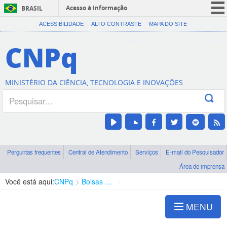
Acesso à informação
BRASIL
CORONAVÍRUS (COVID-19)
ACESSIBILIDADE
ALTO CONTRASTE
MAPA DO SITE
Participe
CNPq
Serviços
Legislação
MINISTÉRIO DA CIÊNCIA, TECNOLOGIA E INOVAÇÕES
Canais
Perguntas frequentes
Central de Atendimento
Serviços
E-mail do Pesquisador
Área de imprensa
Você está aqui:
CNPq
Bolsas e Auxílios Vigentes
Projetos de Pesquisa
MENU