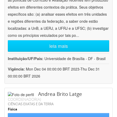
as políticas de Currículo e Avaliação recentes têm produzido
efeitos em diferentes contextos da prática. Seus objetivos
específicos são: (a) analisar esses efeitos em três unidades
e regiões diferentes da federação, a saber onde estão
localizadas: a UnB, a UERJ, a UFRJ e a UFSC; (b) investigar
como os princípios veiculados por tais po
...
leia mais
Instituição/UF/País:
Universidade de Brasília - DF - Brasil
Vigência:
Mon Dec 04 00:00:00 BRT 2023-Thu Dec 31
00:00:00 BRT 2026
Andrea Brito Latge
COORDENADOR(A)
CIÊNCIAS EXATAS E DA TERRA
Física