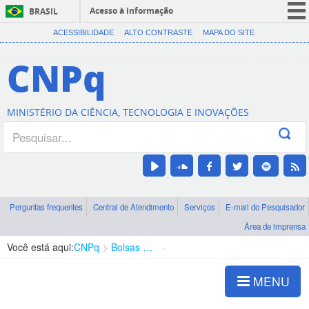
Acesso à informação
BRASIL
CORONAVÍRUS (COVID-19)
ACESSIBILIDADE
ALTO CONTRASTE
MAPA DO SITE
Participe
CNPq
Serviços
Legislação
MINISTÉRIO DA CIÊNCIA, TECNOLOGIA E INOVAÇÕES
Canais
Perguntas frequentes
Central de Atendimento
Serviços
E-mail do Pesquisador
Área de imprensa
Você está aqui:
CNPq
Bolsas e Auxílios Vigentes
Projetos de Pesquisa
MENU