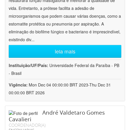
restaurara função mastigatória e melhorar a qualidade de
vida. Entretanto, a prótese facilita a adesão de
microorganismos que podem causar várias doenças, como a
estomatite protética ou pneumonia por aspiração. A
eliminação do biofilme fúngico e bacteriano é imprescindível,
existindo div
...
leia mais
Instituição/UF/País:
Universidade Federal da Paraíba - PB
- Brasil
Vigência:
Mon Dec 04 00:00:00 BRT 2023-Thu Dec 31
00:00:00 BRT 2026
André Valdetaro Gomes
Cavalieri
COORDENADOR(A)