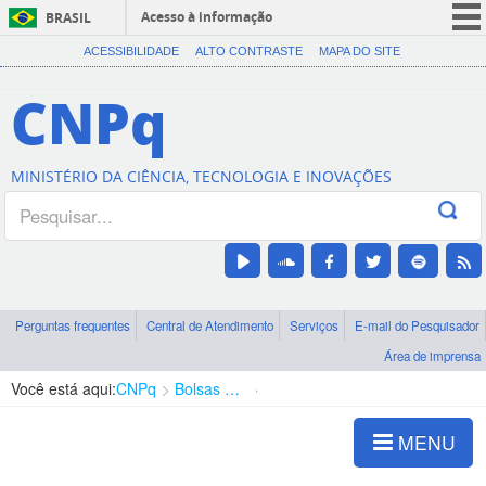
Acesso à informação
BRASIL
CORONAVÍRUS (COVID-19)
ACESSIBILIDADE
ALTO CONTRASTE
MAPA DO SITE
Participe
CNPq
Serviços
Legislação
MINISTÉRIO DA CIÊNCIA, TECNOLOGIA E INOVAÇÕES
Canais
Perguntas frequentes
Central de Atendimento
Serviços
E-mail do Pesquisador
Área de imprensa
Você está aqui:
CNPq
Bolsas e Auxílios Vigentes
Projetos de Pesquisa
MENU